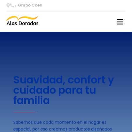
Grupo Coen


E
Suavidad, confort y
cuidado para tu
familia
Sabemos que cada momento en el hogar es
especial, por eso creamos productos diseñados