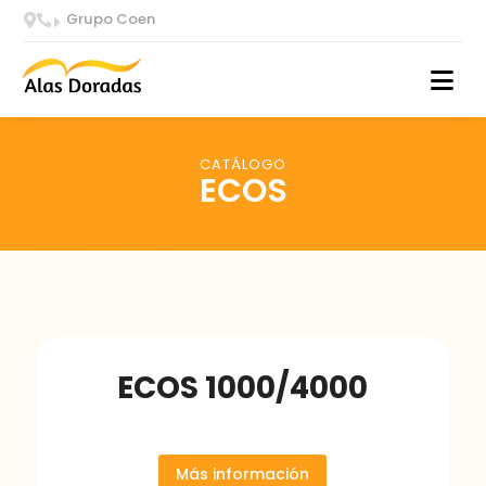
Grupo Coen


E
CATÁLOGO
ECOS
ECOS 1000/4000
Más información