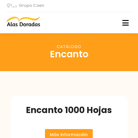
Grupo Coen


E
CATÁLOGO
Encanto
Encanto 1000 Hojas
Más información