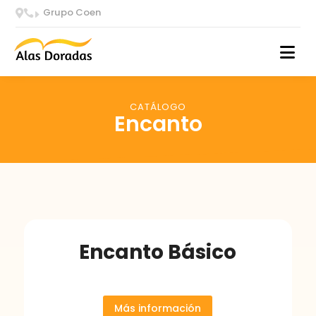
Grupo Coen


E
CATÁLOGO
Encanto
Encanto Básico
Más información