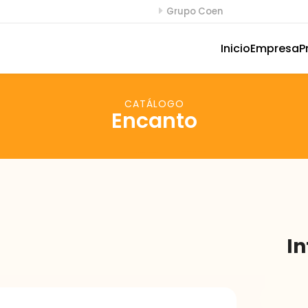
E
Grupo Coen
Inicio
Empresa
P
CATÁLOGO
Encanto
I